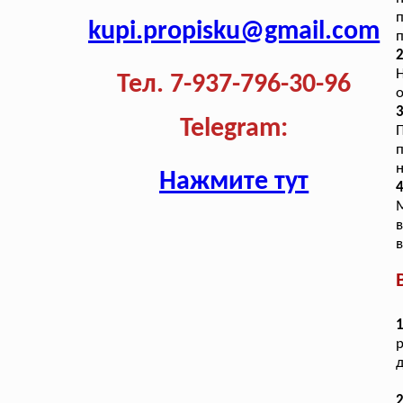
kupi.propisku@gmail.com
п
2
Тел. 7-937-796-30-96
о
3
Telegram:
Нажмите тут
4
в
в
р
д
2