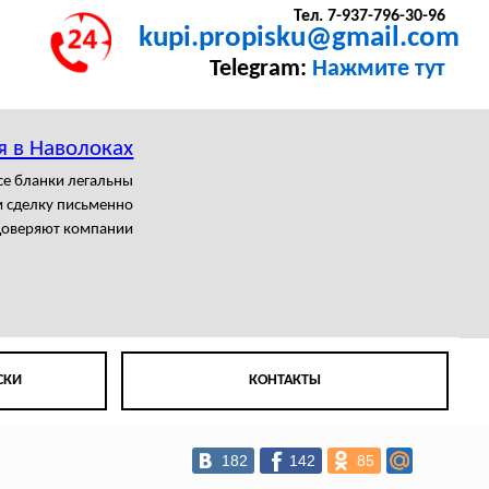
Тел. 7-937-796-30-96
kupi.propisku@gmail.com
Telegram:
Нажмите тут
я в Наволоках
се бланки легальны
 сделку письменно
доверяют компании
СКИ
КОНТАКТЫ
182
142
85