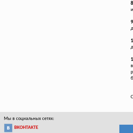
и
д
1
д
в
р
б
С
Мы в социальных сетях:
ВКОНТАКТЕ