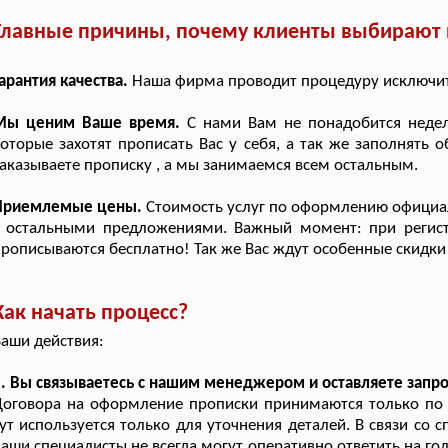
Главные причины, почему клиенты выбирают п
арантия качества.
Наша фирма проводит процедуру исключите
Мы ценим Ваше время.
С нами Вам не понадобится недел
оторые захотят прописать Вас у себя, а так же заполнять
аказываете прописку , а мы занимаемся всем остальным.
Приемлемые цены.
Стоимость услуг по оформлению официал
с остальными предложениями. Важный момент: при регист
рописываются бесплатно! Так же Вас ждут особенные скидки
Как начать процесс?
аши действия:
. Вы связываетесь с нашим менеджером и оставляете запро
оговора на оформление прописки принимаются только по э
ут используется только для уточнения деталей. В связи со
аши специалисты не всегда могут оперативно ответить на го