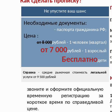
Как сделать прописку?
Не упустите ваш шанс
Г
Необходимые документы:
- паспорта гражданина РФ;
Цена :
к
з
от 8 000
рублей - 1 человек (квартал)
от 7 000
рублей - 1 взрослый
Бесплатно
дети
п
Справка
- средне рыночная стоимость
легальной
услуги от 9 500 рублей
В
звоните и оформите официальную
временную регистрацию за
1
Д
короткое время по справедливой
т
цене.
н