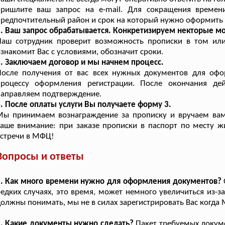
пришлите ваш запрос на e-mail. Для сокращения времени
редпочтительный район и срок на который нужно оформить 
. Ваш запрос обрабатывается. Конкретизируем некторые м
Наш сотрудник проверит возможность прописки в том или
знакомит Вас с условиями, обозначит сроки.
. Заключаем договор и мы начнем процесс.
После получения от вас всех нужных документов для оф
процессу оформления регистрации. После окончания де
направляем подтверждение.
. После оплаты услуги Вы получаете форму 3.
Мы принимаем вознаграждение за прописку и вручаем вам
аше внимание: при заказе прописки в паспорт по месту ж
стречи в МФЦ!
Вопросы и ответы
1. Как много времени нужно для оформления документов?
едких случаях, это время, может немного увеличиться из-
олжны понимать, мы не в силах зарегистрировать Вас когда 
. Какие документы нужно сделать?
Пакет требуемых докумен