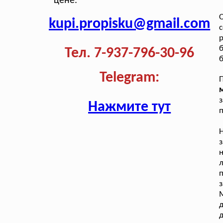
цене.
kupi.propisku@gmail.com
с
р
б
Тел. 7-937-796-30-96
Telegram:
м
Нажмите тут
п
Н
з
н
л
з
М
д