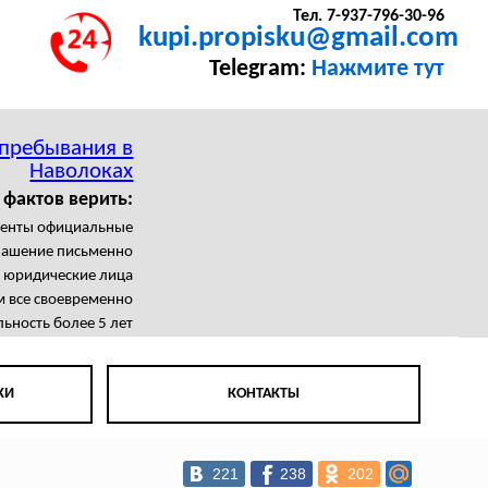
Тел. 7-937-796-30-96
kupi.propisku@gmail.com
Telegram:
Нажмите тут
 пребывания в
Наволоках
 фактов верить:
менты официальные
лашение письменно
 юридические лица
 все своевременно
ьность более 5 лет
КИ
КОНТАКТЫ
221
238
202