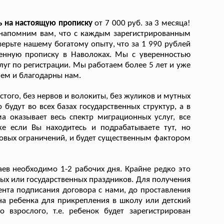
ь на настоящую прописку
от 7 000 руб. за 3 месяца!
 напомним вам, что с каждым зарегистрированным
рьте нашему богатому опыту, что за 1 990 рублей
енную прописку в Наволоках. Мы с уверенностью
луг по регистрации. Мы работаем более 5 лет и уже
ием и благодарны нам.
того, без нервов и волокиты, без жуликов и мутных
 будут во всех базах государственных структур, а в
 оказывает весь спектр миграционных услуг, все
е если Вы находитесь и подрабатываете тут, но
товых ограничений, и будет существенным фактором
ев необходимо 1-2 рабочих дня. Крайне редко это
ых или государственных праздников. Для получения
нта подписания договора с нами, до проставления
на ребенка для прикрепления в школу или детский
 взрослого, т.е. ребенок будет зарегистрирован