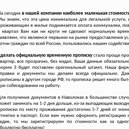
а сегодня
в нашей компании наиболее маленькая стоимост
ы знаем, что эта цена минимальна для легальной услуги,
роживающим в жилье поднимается оплата коммуналки, пове
в квартал Вам как ни крути не сделают нормальную врем
аявляем, что являемся первыми на рынке предоставления ус
отни граждан по всей России, пользовались нашим содейств
Сделать официальную временную прописку
стало проще прос
вартир, все прозрачно, без кидал, Ваши данные обязательно
орме 3 будет поставлен оригинальный штамп. Наша фирма
справки и документы мы делаем всегда официально. Даж
рописаны в другом городе РФ, то прописка решит много бы
ри собеседовании на работу.
ля получения документов в Наволоках в большинстве случа
ожет занимать на 1-2 дня дольше, из-за выпадающих выходн
рописки по месту проживания достаточно 5-7 дней от моме
тметки в паспорт. Если вам нужно оформить регистрацию 
адик, то мы зарегистрируем по стоимости как за одного
бсолютно бесплатно!