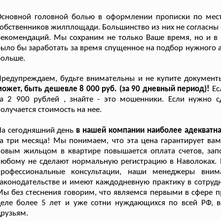
Основной головной болью в оформлении прописки по мест
обственников жилплощади. Большинство из них не согласны 
екомендаций. Мы сохраним не только Ваше время, но и в 
ыло бы заработать за время спущенное на подбор нужного а
больше.
Предупреждаем, будьте внимательны и не купите документ
ожет, быть дешевле 8 000 руб. (за 90 дневный период)!
Ес
за 2 900 рублей , знайте - это мошенники. Если нужно 
олучается стоимость на нее.
а сегодняшний день
в нашей компании наиболее адекватна
а три месяца! Мы понимаем, что эта цена гарантирует ва
овым жильцом в квартире повышается оплата счетов, запо
юбому не сделают нормальную регистрацию в Наволоках. В
профессиональные консультации, наши менеджеры вним
аконодательстве и имеют каждодневную практику в сотруд
ы без стеснения говорим, что являемся первыми в сфере п
деле более 5 лет и уже сотни нуждающихся по всей РФ, 
рузьям.